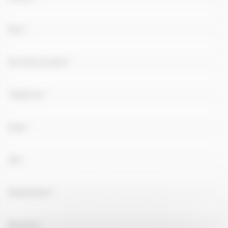
simple
avec
Nom
*
téléphone
Nom de la société
*
Téléphone
*
Email
*
Ville
*
Département
*
Message
*