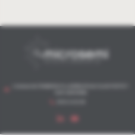
1 Avenue GUTENBERG P.A LARRIEUPOLIS 31120 PORTET-
SUR-GARONNE
05 61 41 61 08