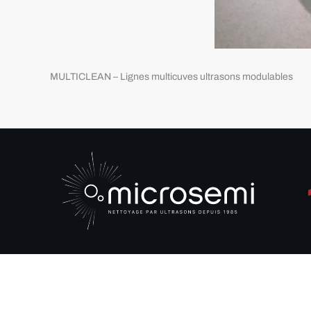
MULTICLEAN – Lignes multicuves ultrasons modulables