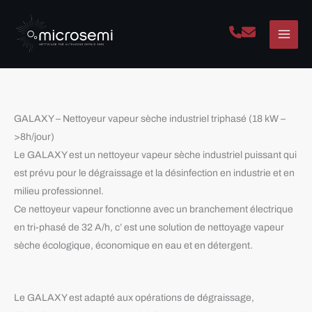
Aller
au
contenu
GALAXY – Nettoyeur vapeur sèche industriel triphasé (18 kW –
>8h/jour)
Le GALAXY
est un nettoyeur vapeur sèche industriel puissant qui
est prévu pour le dégraissage et la désinfection en industrie et en
milieu professionnel.
Ce nettoyeur vapeur fonctionne avec un branchement électrique
en
tri-phasé
de 32 A/h, c’ est une solution de nettoyage vapeur
sèche écologique, économique en eau et en détergent
.
Le GALAXY
est adapté aux opérations de dégraissage,