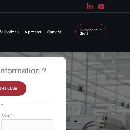
Demander un
éalisations
À propos
Contact
devis
nformation ?
1 41 61 08
ou
Nom
*