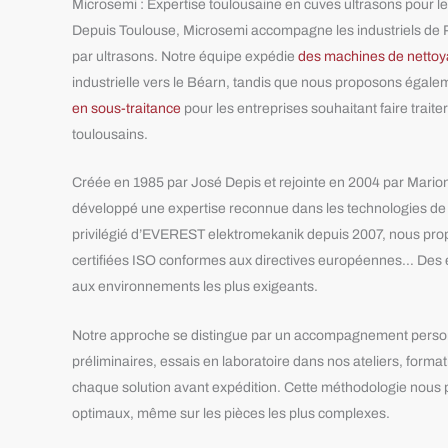
Microsemi : Expertise toulousaine en cuves ultrasons pour l
Depuis Toulouse, Microsemi accompagne les industriels de P
par ultrasons. Notre équipe expédie
des machines de nettoy
industrielle vers le Béarn, tandis que nous proposons égal
en sous-traitance
pour les entreprises souhaitant faire traite
toulousains.
Créée en 1985 par José Depis et rejointe en 2004 par Marion 
développé une expertise reconnue dans les technologies de n
privilégié d’EVEREST elektromekanik depuis 2007, nous pro
certifiées ISO conformes aux directives européennes… Des 
aux environnements les plus exigeants.
Notre approche se distingue par un accompagnement person
préliminaires, essais en laboratoire dans nos ateliers, forma
chaque solution avant expédition. Cette méthodologie nous p
optimaux, même sur les pièces les plus complexes.