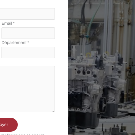
Email
*
Département
*
oyer