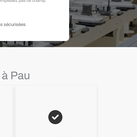
remplissez pas ce champ.
s sécurisées
 à Pau