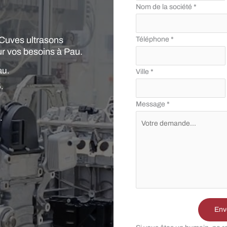
avec
Nom de la société
*
téléphone
 Cuves ultrasons
Téléphone
*
r vos besoins à Pau.
au.
Ville
*
.
Message
*
.
Env