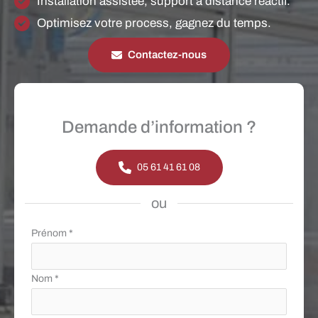
Installation assistée, support à distance réactif.
Optimisez votre process, gagnez du temps.
Contactez-nous
Demande d’information ?
05 61 41 61 08
ou
Formulaire
Prénom
*
simple
avec
Nom
*
téléphone