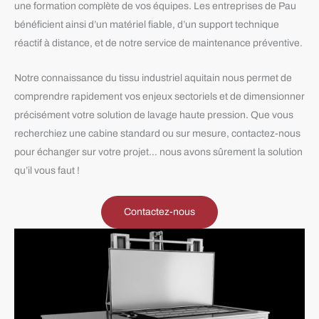
une formation complète de vos équipes. Les entreprises de Pau
bénéficient ainsi d’un matériel fiable, d’un support technique
réactif à distance, et de notre service de maintenance préventive.
Notre connaissance du tissu industriel aquitain nous permet de
comprendre rapidement vos enjeux sectoriels et de dimensionner
précisément votre solution de lavage haute pression. Que vous
recherchiez une cabine standard ou sur mesure, contactez-nous
pour échanger sur votre projet… nous avons sûrement la solution
qu’il vous faut !
Contactez-nous